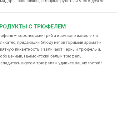
мидоры, баклажаны, овощные рулеты и много другое.
РОДУКТЫ С ТРЮФЕЛЕМ
юфель – королевский гриб и всемирно известный
ликатес, придающий блюду неповторимый аромат и
иятную пикантность. Различают чёрный трюфель и,
обо ценный, Пьемонтский белый трюфель.
сладитесь вкусом трюфеля и удивите ваших гостей !