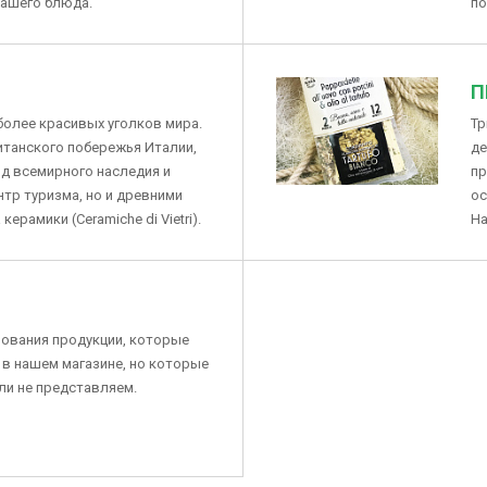
вашего блюда.
по
П
наиболее красивых уголков мира.
Тр
итанского побережья Италии,
де
д всемирного наследия и
пр
нтр туризма, но и древними
ос
ерамики (Ceramiche di Vietri).
На
нования продукции, которые
в нашем магазине, но которые
ли не представляем.