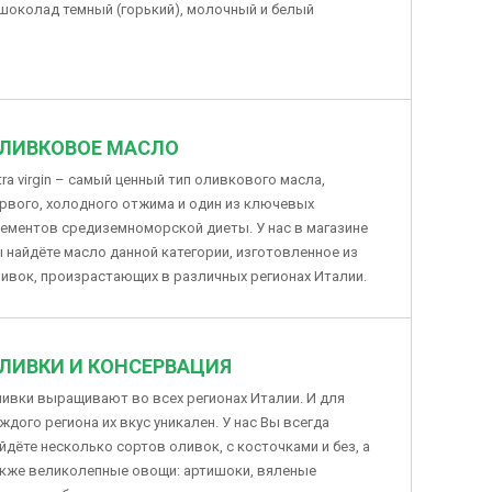
шоколад темный (горький), молочный и белый
ЛИВКОВОЕ МАСЛО
tra virgin – самый ценный тип оливкового масла,
рвого, холодного отжима и один из ключевых
ементов средиземноморской диеты. У нас в магазине
 найдёте масло данной категории, изготовленное из
ивок, произрастающих в различных регионах Италии.
ЛИВКИ И КОНСЕРВАЦИЯ
ивки выращивают во всех регионах Италии. И для
ждого региона их вкус уникален. У нас Вы всегда
йдёте несколько сортов оливок, с косточками и без, а
кже великолепные овощи: артишоки, вяленые