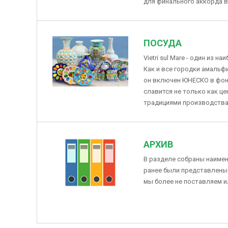
для финального аккорда 
ПОСУДА
Vietri sul Mare - один из 
Как и все городки амальф
он включен ЮНЕСКО в фон
славится не только как це
традициями производства к
АРХИВ
В разделе собраны наиме
ранее были представлены 
мы более не поставляем и