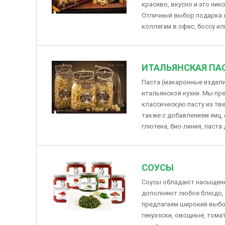
красиво, вкусно и это ни
Отличный выбор подарка 
коллегам в офис, боссу и
ИТАЛЬЯНСКАЯ ПА
Паста (макаронные издели
итальянской кухни. Мы пр
классическую пасту из тв
также с добавлением яиц,
глютена, био-линия, паста
наборы.
СОУСЫ
Соусы обладают насыщенн
дополняют любое блюдо, 
предлагаем широкий выбор
генуэзски, овощные, тома