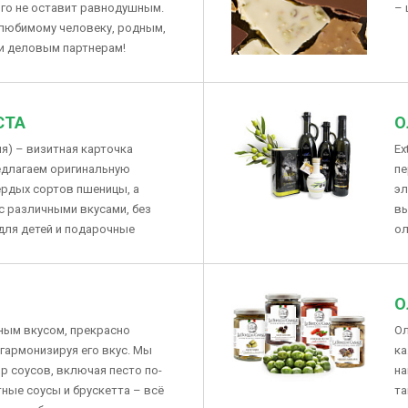
кого не оставит равнодушным.
– 
любимому человеку, родным,
ли деловым партнерам!
СТА
О
я) – визитная карточка
Ex
едлагаем оригинальную
пе
ердых сортов пшеницы, а
эл
 с различными вкусами, без
вы
 для детей и подарочные
ол
О
ым вкусом, прекрасно
Ол
гармонизируя его вкус. Мы
ка
 соусов, включая песто по-
на
тные соусы и брускетта – всё
та